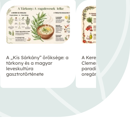
A „Kis Sárkány” öröksége: a
A Keresztapa titka:
tárkony és a magyar
Clemenza-féle szicília
leveskultúra
paradicsomszósz P
gasztrotörténete
oregánóval