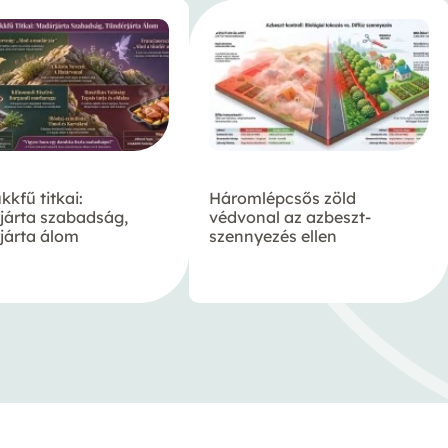
kkfű titkai:
Háromlépcsős zöld
járta szabadság,
védvonal az azbeszt-
járta álom
szennyezés ellen