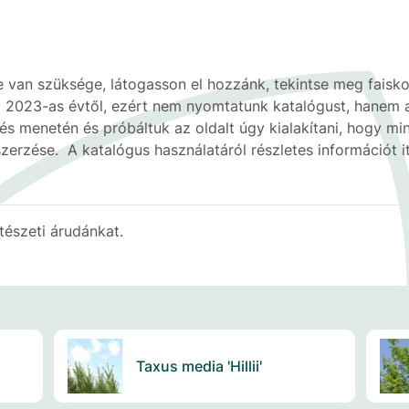
 szüksége, látogasson el hozzánk, tekintse meg faiskolánk
a 2023-as évtől, ezért nem nyomtatunk katalógust, hanem az
lés menetén és próbáltuk az oldalt úgy kialakítani, hogy m
szerzése.
A katalógus használatáról részletes információt it
tészeti
árudánkat
.
Taxus media 'Hillii'