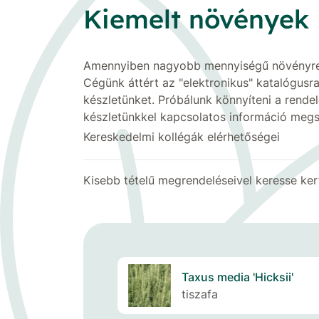
Kiemelt növények
Amennyiben nagyobb mennyiségű növényre van
Cégünk áttért az "elektronikus" katalógusr
készletünket. Próbálunk könnyíteni a rende
készletünkkel kapcsolatos információ meg
Kereskedelmi kollégák elérhetőségei
Kisebb tételű megrendeléseivel keresse ker
Taxus media 'Hicksii'
tiszafa