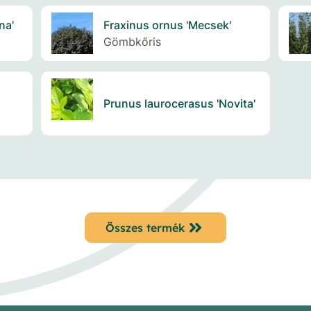
na'
Fraxinus ornus 'Mecsek'
Gömbkőris
Prunus laurocerasus 'Novita'
Összes termék