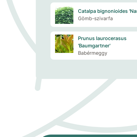
Catalpa bignonioides 'Na
Gömb-szivarfa
Prunus laurocerasus
'Baumgartner'
Babérmeggy