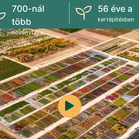
700-nál
56 éve a
kertépítésben
több
növényfajta