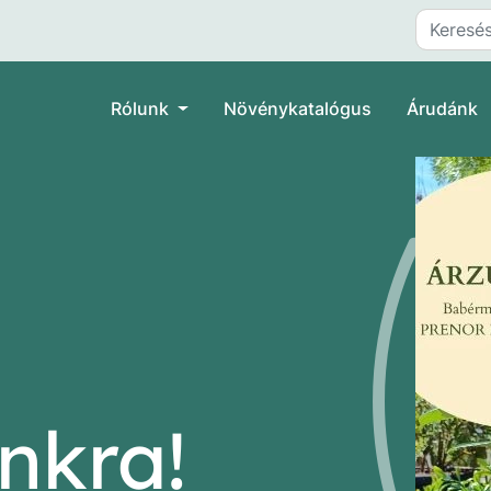
Rólunk
Növénykatalógus
Árudánk
nkra!
rabszorbens
rabszorbens