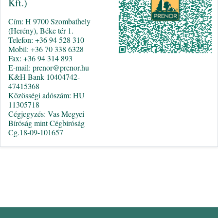
Kft.)
Cím: H 9700 Szombathely
(Herény), Béke tér 1.
Telefon: +36 94 528 310
Mobil: +36 70 338 6328
Fax: +36 94 314 893
E-mail: prenor@prenor.hu
K&H Bank 10404742-
47415368
Közösségi adószám: HU
11305718
Cégjegyzés: Vas Megyei
Bíróság mint Cégbíróság
Cg.18-09-101657