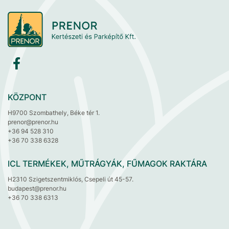
KÖZPONT
H9700 Szombathely, Béke tér 1.
prenor@prenor.hu
+36 94 528 310
+36 70 338 6328
ICL TERMÉKEK, MŰTRÁGYÁK, FŰMAGOK RAKTÁRA
H2310 Szigetszentmiklós, Csepeli út 45-57.
budapest@prenor.hu
+36 70 338 6313