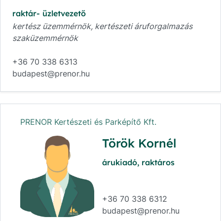
raktár- üzletvezető
kertész üzemmérnök, kertészeti áruforgalmazás
szaküzemmérnök
+36 70 338 6313
budapest@prenor.hu
PRENOR Kertészeti és Parképítő Kft.
Török Kornél
árukiadó, raktáros
+36 70 338 6312
budapest@prenor.hu