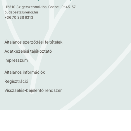
H2310 Szigetszentmiklós, Csepeli út 45-57.
budapest@prenor.hu
+36 70 338 6313
Általános szerződési feltételek
Adatkezelési tájékoztató
Impresszum
Általános információk
Regisztráció
Visszaélés-bejelentő rendszer
© 2006-2024. PRENOR® Kertészeti és Parképítő Kft. Minden jog
fenntartva.