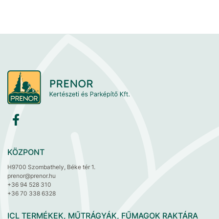
KÖZPONT
H9700 Szombathely, Béke tér 1.
prenor@prenor.hu
+36 94 528 310
+36 70 338 6328
ICL TERMÉKEK, MŰTRÁGYÁK, FŰMAGOK RAKTÁRA