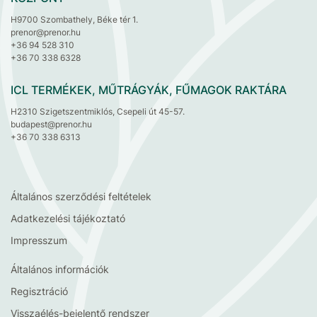
H9700 Szombathely, Béke tér 1.
prenor@prenor.hu
+36 94 528 310
+36 70 338 6328
ICL TERMÉKEK, MŰTRÁGYÁK, FŰMAGOK RAKTÁRA
H2310 Szigetszentmiklós, Csepeli út 45-57.
budapest@prenor.hu
+36 70 338 6313
Általános szerződési feltételek
Adatkezelési tájékoztató
Impresszum
Általános információk
Regisztráció
Visszaélés-bejelentő rendszer