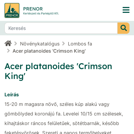
Növénykatalógus
Lombos fa
Acer platanoides 'Crimson King'
Acer platanoides 'Crimson
King'
Leírás
15-20 m magasra növő, széles kúp alakú vagy
gömbölyded koronájú fa. Levelei 10/15 cm szélesek,
kihajtáskor ráncos felületűek, sötétbarnák, később
feketésvörösek. Szereti a napos termőhelyeket,